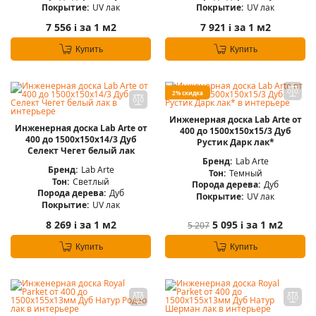
Покрытие:
UV лак
Покрытие:
UV лак
7 556
за 1 м2
7 921
за 1 м2
i
i
Купить
Купить
2% скидка
Инженерная доска Lab Arte от
Инженерная доска Lab Arte от
400 до 1500х150х15/3 Дуб
400 до 1500х150х14/3 Дуб
Рустик Дарк лак*
Селект Чегет белый лак
Бренд:
Lab Arte
Бренд:
Lab Arte
Тон:
Темный
Тон:
Светлый
Порода дерева:
Дуб
Порода дерева:
Дуб
Покрытие:
UV лак
Покрытие:
UV лак
8 269
за 1 м2
5 095
за 1 м2
5 207
i
i
Купить
Купить