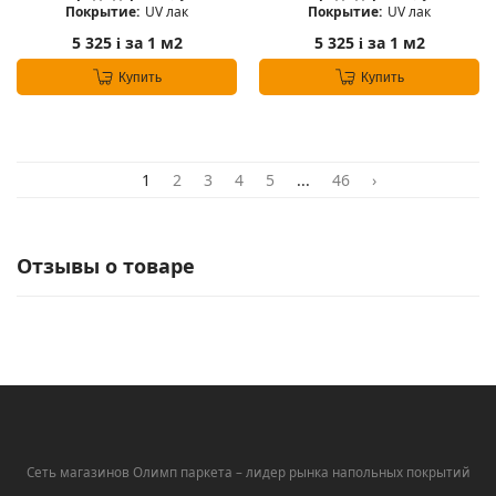
Покрытие:
UV лак
Покрытие:
UV лак
5 325
за 1 м2
5 325
за 1 м2
i
i
Купить
Купить
1
2
3
4
5
...
46
›
Отзывы о товаре
Сеть магазинов Олимп паркета – лидер рынка напольных покрытий