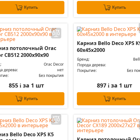
Купить
Купить
Карниз Bello Deco XPS К
низ потолочный Orac
60х45х2000
r CB512 2000х90х90
Бренд:
Bel
:
Orac Decor
Порода дерева:
а дерева:
нет
Покрытие:
Без по
тие:
Без покрытия
855
за 1 шт
897
за 1 шт
i
i
Купить
Купить
из Bello Deco XPS К5
Карниз потолочный Or