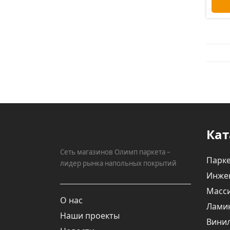
Кат
Сеть магазинов Олимп паркета –
Парке
лидер рынка напольных покрытий
Инже
Масси
О нас
Лами
Наши проекты
Вини