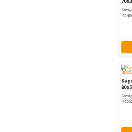
70х3
Бренд
Покры
Карн
80х5
Бренд
Пород