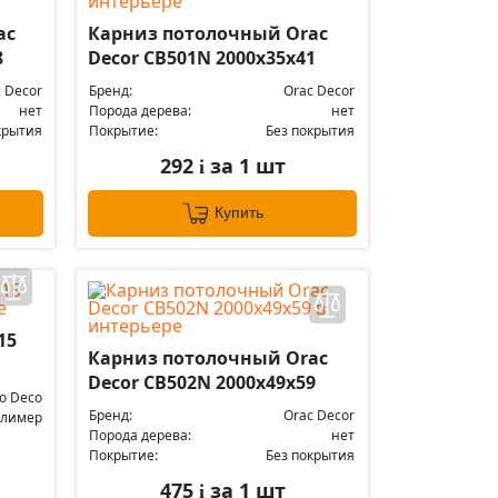
ac
Карниз потолочный Orac
8
Decor CB501N 2000x35x41
 Decor
Бренд:
Orac Decor
нет
Порода дерева:
нет
крытия
Покрытие:
Без покрытия
292
за 1 шт
i
Купить
15
Карниз потолочный Orac
Decor CB502N 2000x49x59
lo Deco
Бренд:
Orac Decor
лимер
Порода дерева:
нет
Покрытие:
Без покрытия
475
за 1 шт
i