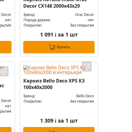
Decor CX148 2000х43х29
 Decor
Бренд:
Orac Decor
нет
Порода дерева:
нет
крытия
Покрытие:
Без покрытия
1 091
за 1 шт
i
Купить
Карниз Bello Deco XPS К3
ac
100х40х2000
Бренд:
Bello Deco
 Decor
Покрытие:
Без покрытия
нет
крытия
1 309
за 1 шт
i