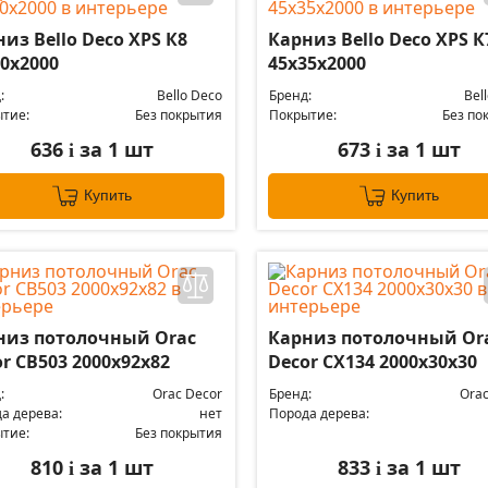
из Bello Deco XPS К8
Карниз Bello Deco XPS К
0х2000
45х35х2000
:
Bello Deco
Бренд:
Bel
тие:
Без покрытия
Покрытие:
Без по
636
за 1 шт
673
за 1 шт
i
i
Купить
Купить
низ потолочный Orac
Карниз потолочный Or
r CB503 2000x92x82
Decor CX134 2000x30x30
:
Orac Decor
Бренд:
Orac
а дерева:
нет
Порода дерева:
тие:
Без покрытия
810
за 1 шт
833
за 1 шт
i
i