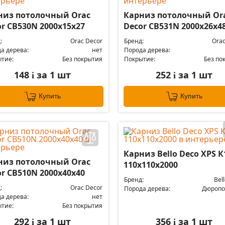
низ потолочный Orac
Карниз потолочный Or
r CB530N 2000x15x27
Decor CB531N 2000x26x4
:
Orac Decor
Бренд:
Orac
а дерева:
нет
Порода дерева:
тие:
Без покрытия
Покрытие:
Без по
148
за 1 шт
252
за 1 шт
i
i
Купить
Купить
Карниз Bello Deco XPS К
низ потолочный Orac
110х110х2000
r CB510N 2000х40х40
Бренд:
Bel
:
Orac Decor
Порода дерева:
Дюропо
а дерева:
нет
тие:
Без покрытия
292
за 1 шт
356
за 1 шт
i
i