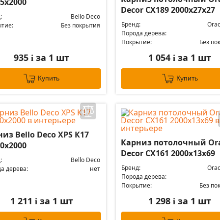
5х2000
Decor CX189 2000x27x27
:
Bello Deco
Бренд:
Orac
тие:
Без покрытия
Порода дерева:
Покрытие:
Без по
935
за 1 шт
1 054
за 1 шт
i
i
Купить
Купить
из Bello Deco XPS К17
Карниз потолочный Or
0х2000
Decor CX161 2000x13x69
:
Bello Deco
Бренд:
Orac
а дерева:
нет
Порода дерева:
Покрытие:
Без по
1 211
за 1 шт
1 298
за 1 шт
i
i