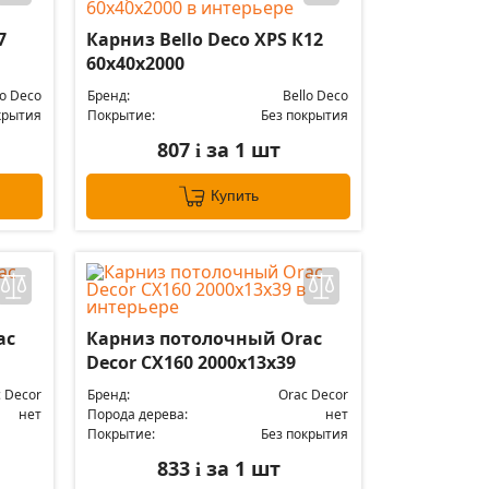
7
Карниз Bello Deco XPS К12
60х40х2000
lo Deco
Бренд:
Bello Deco
крытия
Покрытие:
Без покрытия
807
за 1 шт
i
Купить
ac
Карниз потолочный Orac
Decor CX160 2000x13x39
 Decor
Бренд:
Orac Decor
нет
Порода дерева:
нет
Покрытие:
Без покрытия
833
за 1 шт
i