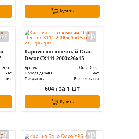
Купить
ac
Карниз потолочный Orac
7
Decor CX111 2000х26х15
 Decor
Бренд:
Orac Decor
нет
Порода дерева:
нет
крытия
Покрытие:
Без покрытия
604
за 1 шт
i
Купить