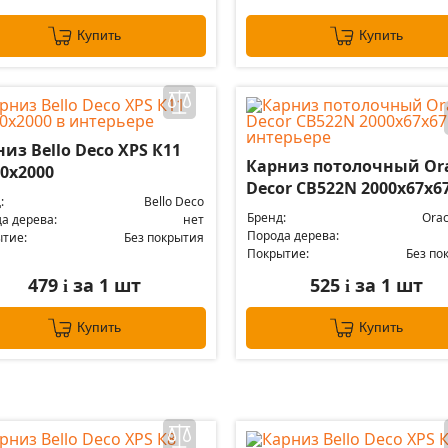
Купить
Купить
из Bello Deco XPS К11
Карниз потолочный Or
0х2000
Decor CB522N 2000x67x6
:
Bello Deco
Бренд:
Orac
а дерева:
нет
Порода дерева:
тие:
Без покрытия
Покрытие:
Без по
479
за 1 шт
525
за 1 шт
i
i
Купить
Купить