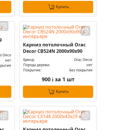
Купить
9
Карниз потолочный Orac
Decor CB524N 2000х90х90
lo Deco
Бренд:
Orac Decor
нет
Порода дерева:
нет
крытия
Покрытие:
Без покрытия
900
за 1 шт
i
Купить
ac
Карниз потолочный Orac