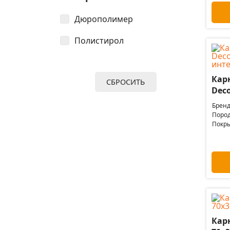
Дюрополимер
Полистирол
Кар
СБРОСИТЬ
Deco
Бренд
Пород
Покры
Карн